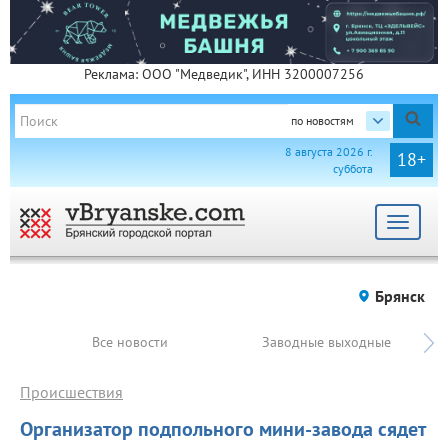
Реклама: ООО "Медведик", ИНН 3200007256
по новостям
8 августа 2026 г.
18+
суббота
Toggle
navigat
Брянск
Все новости
Заводные выходные
Происшествия
Организатор подпольного мини-завода сядет