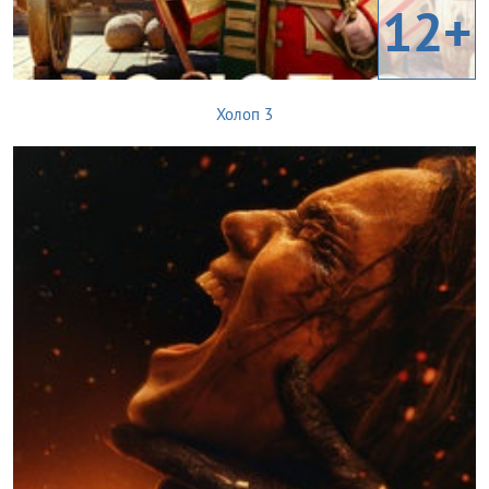
12+
Холоп 3