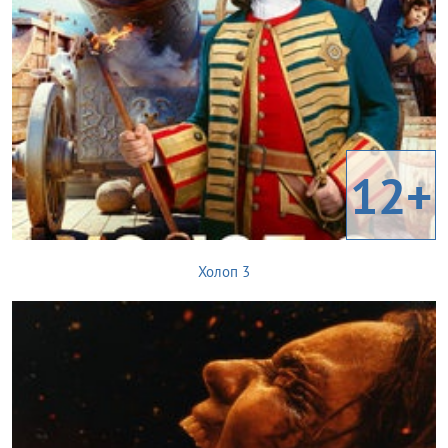
12+
Холоп 3