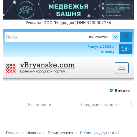
Реклама: ООО "Медведик", ИНН 3200007256
по новостям
7 августа 2026 г.
18+
пятница
Toggle
navigat
Брянск
Все новости
Заводные выходные
Главная
Новости
Происшествия
В Клинцах двухлетний