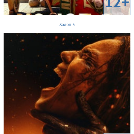
12+
Холоп 3