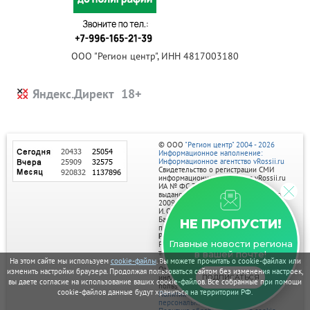
ООО "Регион центр", ИНН 4817003180
Яндекс.Директ
© ООО
"Регион центр" 2004 - 2026
Информационное наполнение:
Информационное агентство vRossii.ru
Свидетельство о регистрации СМИ
информационного агентства vRossii.ru
ИА № ФС 77‑35502
выдано РОСКОМНАДЗОРом 04 марта
2009г.
И. О. Главного редактора Нарыков А. Н.
Баннеры на портале размещаются на
НЕ ПРОПУСТИ!
правах рекламы.
Реклама на портале:
Главные новости региона
Рекламное агентство "Умный маркетинг"
тел. 7-910-267-70-40,
в вашей почте!
email: umnyy.marketing@yandex.ru
На этом сайте мы используем
cookie-файлы
. Вы можете прочитать о cookie-файлах или
Отдельные публикации могут содержать
изменить настройки браузера. Продолжая пользоваться сайтом без изменения настроек,
информацию, не предназначенную для
ПОДПИСАТЬСЯ
вы даете согласие на использование ваших cookie-файлов. Все собранные при помощи
пользователей до 18 лет.
cookie-файлов данные будут храниться на территории РФ.
Политика в отношении обработки
персональных данных