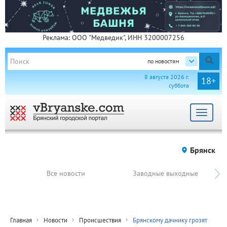
Реклама: ООО "Медведик", ИНН 3200007256
по новостям
8 августа 2026 г.
18+
суббота
Toggle
navigat
Брянск
Все новости
Заводные выходные
Главная
Новости
Происшествия
Брянскому дачнику грозят