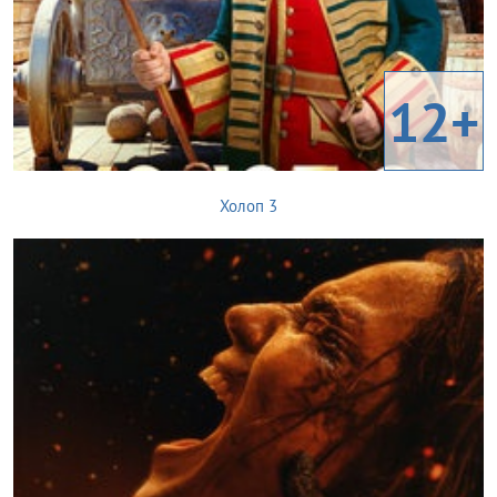
12+
Холоп 3