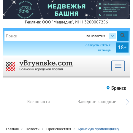
Реклама: ООО "Медведик", ИНН 3200007256
по новостям
7 августа 2026 г.
18+
пятница
Toggle
navigat
Брянск
Все новости
Заводные выходные
Главная
Новости
Происшествия
Брянскую проповедницу