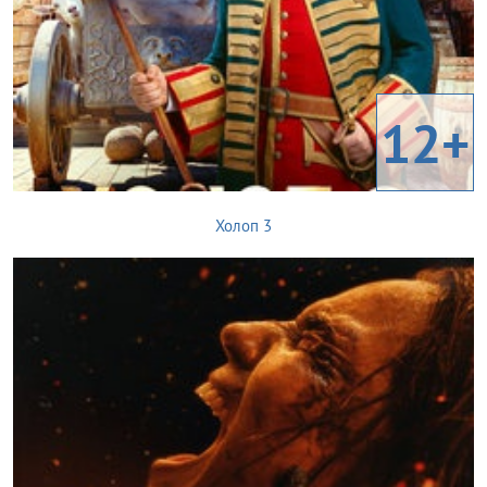
12+
Холоп 3