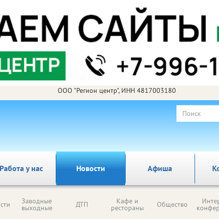
ООО "Регион центр", ИНН 4817003180
Работа у нас
Новости
Афиша
К
Заводные
Кафе и
Инте
сти
ДТП
Общество
выходные
рестораны
конфе