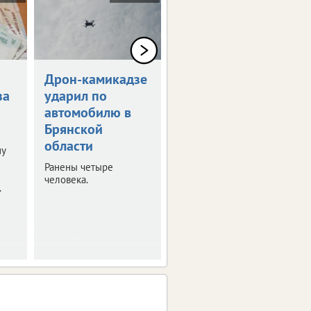
Дрон-камикадзе
Брянец получит
за
ударил по
1,5 млн рублей
автомобилю в
за потерянную
Брянской
ногу
области
ну
Мужчина стал жертвой
несчастного случая на
Ранены четыре
производстве.
человека.
.