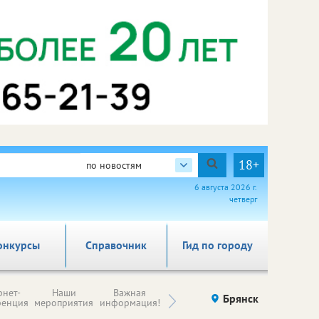
18+
по новостям
6 августа 2026 г.
четверг
онкурсы
Справочник
Гид по городу
Н
рнет-
Наши
Важная
Происшествия
Брянск
Здоровье
комп
ренция
мероприятия
информация!
п
ре