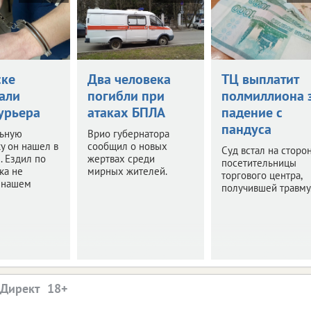
ске
Два человека
ТЦ выплатит
али
погибли при
полмиллиона 
урьера
атаках БПЛА
падение с
пандуса
ьную
Врио губернатора
у он нашел в
сообщил о новых
Суд встал на сторо
. Ездил по
жертвах среди
посетительницы
ка не
мирных жителей.
торгового центра,
в нашем
получившей травму
.Директ