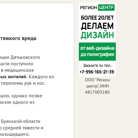
 тяжкого вреда
иции Дятьковского
асти поступило
о в медицинское
ных жителей.
Каждого из
ООО "Регион
 переломы рук и ног.
центр", ИНН
4817003180
ошло, однако позже
возле одного из
 Брянской области
 средней тяжести и
роизошедшего.