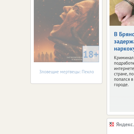
В Брян
задерж
наркок
18+
Криминал
подработк
интернете
Зловещие мертвецы: Пекло
стране, по
попался 
городе.
Яндекс