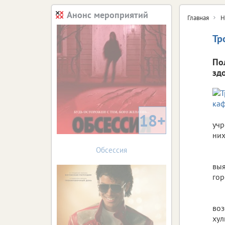
Анонс мероприятий
Главная
Н
Тр
По
зд
18+
учр
них
Обсессия
выя
гор
во
хул