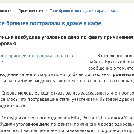
овости
Происшествия
Трое брянцев пострадали в драке в кафе
ое брянцев пострадали в драке в кафе
лиция возбудила уголовное дело по факту причинения
оровью.
В отделение пол
района Брянской обл
сообщение о том, чт
еждение каретой скорой помощи были доставлены
трое мест
 сильно избили: медики засвидетельствовали раны на головах,
Сперва молодые люди отказывались рассказывать, что произ
снилось, что пострадавшие стали участниками бытовой драки 
одских кафе.
Сотрудники местного отделения МВД России "Дятьковский" по
збудили
уголовное дело
по фактам причинения вреда здоровью
иганства. В настоящее время устанавливаются подробности п