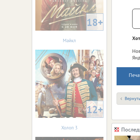
18+
Хот
Майкл
Нов
Янд
Печа
Вернуть
12+
Холоп 3
Послед