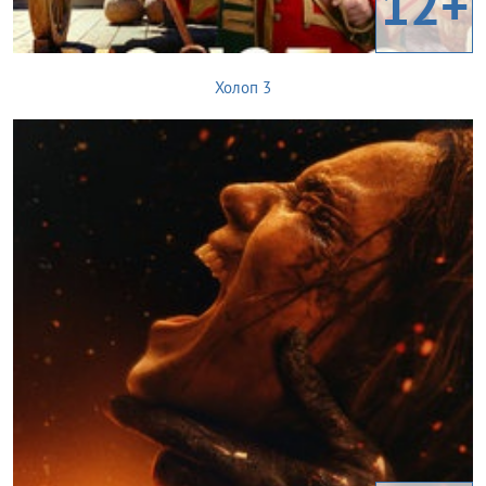
12+
Холоп 3