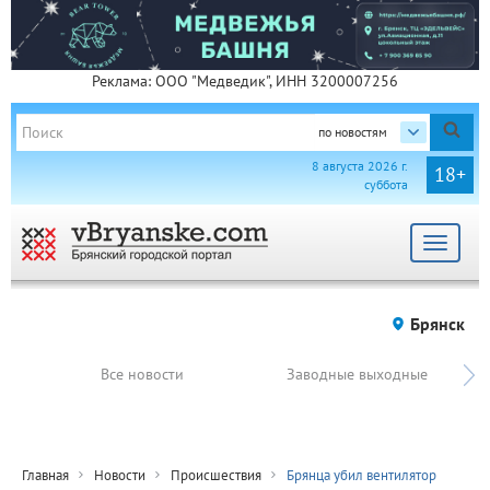
Реклама: ООО "Медведик", ИНН 3200007256
по новостям
8 августа 2026 г.
18+
суббота
Toggle
navigat
Брянск
Все новости
Заводные выходные
Главная
Новости
Происшествия
Брянца убил вентилятор