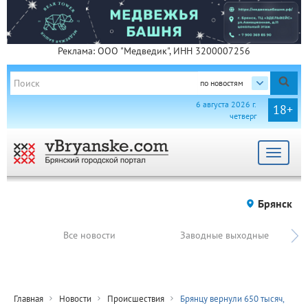
Реклама: ООО "Медведик", ИНН 3200007256
по новостям
6 августа 2026 г.
18+
четверг
Toggle
navigat
Брянск
Все новости
Заводные выходные
Главная
Новости
Происшествия
Брянцу вернули 650 тысяч,