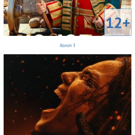
12+
Холоп 3