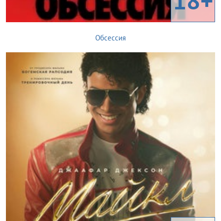
18+
Обсессия