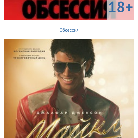
18+
Обсессия