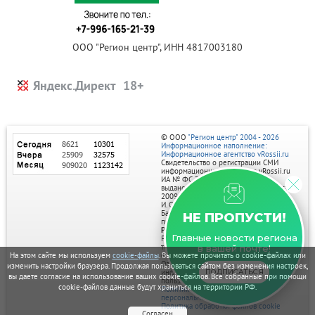
ООО "Регион центр", ИНН 4817003180
Яндекс.Директ
© ООО
"Регион центр" 2004 - 2026
Информационное наполнение:
Информационное агентство vRossii.ru
Свидетельство о регистрации СМИ
информационного агентства vRossii.ru
ИА № ФС 77‑35502
выдано РОСКОМНАДЗОРом 04 марта
2009г.
И. О. Главного редактора Нарыков А. Н.
Баннеры на портале размещаются на
НЕ ПРОПУСТИ!
правах рекламы.
Реклама на портале:
Главные новости региона
Рекламное агентство "Умный маркетинг"
тел. 7-910-267-70-40,
в вашей почте!
email: umnyy.marketing@yandex.ru
На этом сайте мы используем
cookie-файлы
. Вы можете прочитать о cookie-файлах или
Отдельные публикации могут содержать
изменить настройки браузера. Продолжая пользоваться сайтом без изменения настроек,
информацию, не предназначенную для
ПОДПИСАТЬСЯ
вы даете согласие на использование ваших cookie-файлов. Все собранные при помощи
пользователей до 18 лет.
cookie-файлов данные будут храниться на территории РФ.
Политика в отношении обработки
персональных данных
Политика обработки файлов cookie
Согласен