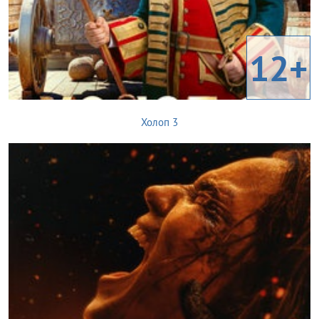
12+
Холоп 3