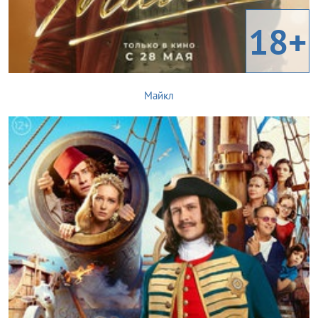
18+
Майкл