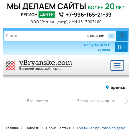
ООО "Регион центр", ИНН 4817003180
по новостям
8 августа 2026 г.
18+
суббота
Toggle
navigat
Брянск
Все новости
Заводные выходные
Главная
Новости
Происшествия
Суд вынес приговор по делу