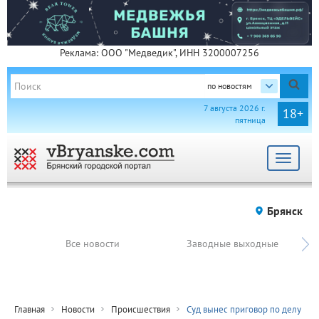
Реклама: ООО "Медведик", ИНН 3200007256
по новостям
7 августа 2026 г.
18+
пятница
Toggle
navigat
Брянск
Все новости
Заводные выходные
Главная
Новости
Происшествия
Суд вынес приговор по делу