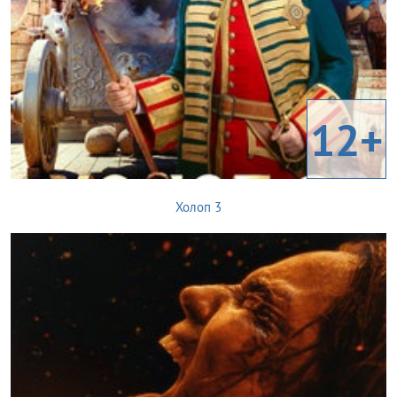
12+
Холоп 3