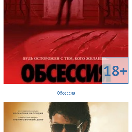
18+
Обсессия