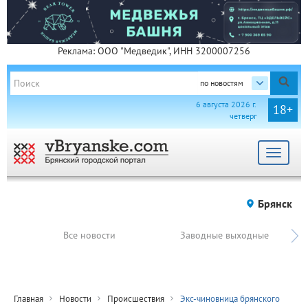
Реклама: ООО "Медведик", ИНН 3200007256
по новостям
6 августа 2026 г.
18+
четверг
Toggle
navigat
Брянск
Все новости
Заводные выходные
Главная
Новости
Происшествия
Экс-чиновница брянского