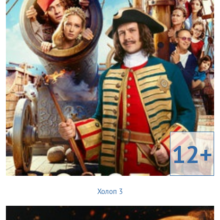
12+
Холоп 3