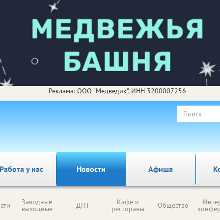
Реклама: ООО "Медведик", ИНН 3200007256
Работа у нас
Новости
Афиша
К
Заводные
Кафе и
Инте
сти
ДТП
Общество
выходные
рестораны
конфе