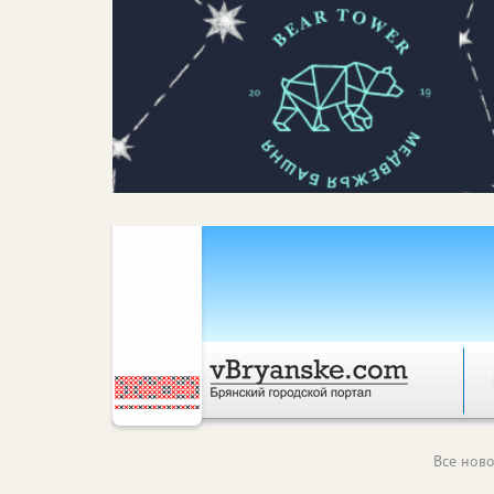
Все ново