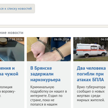
ся к списку новостей
ние новости
07.08.2026
06.08.2026
06.0
чения и
В Брянске
Два человека
за чужой
задержали
погибли при
наркокурьера
атаках БПЛА
полиция
Криминальную
Врио губернатора
 воровку-
подработку он нашел в
сообщил о новых
.
интернете. Ездил по
жертвах среди
стране, пока не
мирных жителей.
попался в нашем