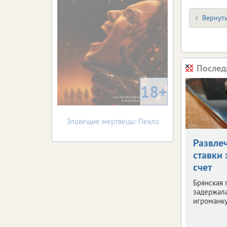
Вернуть
Послед
18+
Зловещие мертвецы: Пекло
Развле
ставки 
счет
Брянская 
задержала
игроманку