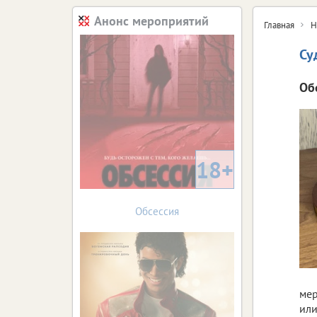
Анонс мероприятий
Главная
Н
Су
Об
18+
Обсессия
мер
или