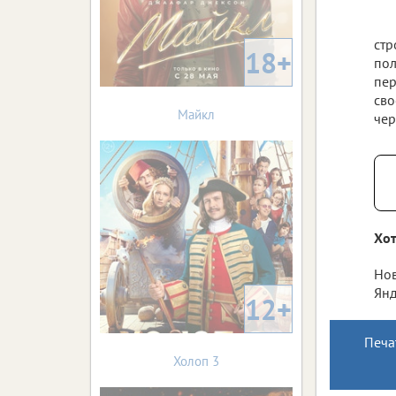
стр
18+
пол
пер
сво
Майкл
чер
Хот
Нов
Янд
12+
Печа
Холоп 3