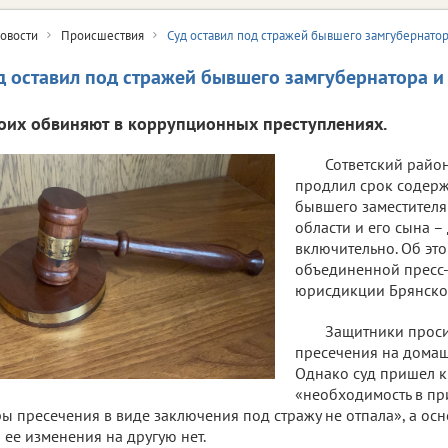
овости
Происшествия
Суд оставил под стражей бывшего замгубернатор
д оставил под стражей бывшего замгубернатора и
оих обвиняют в коррупционных преступлениях.
Сответский райо
продлил срок содер
бывшего заместителя
области и его сына –
включительно. Об эт
объединенной пресс
юрисдикции Брянской
Защитники проси
пресечения на домашн
Однако суд пришел к 
«необходимость в п
ы пресечения в виде заключения под стражу не отпала», а ос
 ее изменения на другую нет.