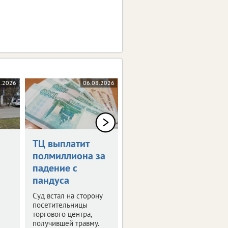
8.2026
06.08.2026
06.08.2026
ТЦ выплатит
Дрон-камикадзе
полмиллиона за
ударил по
падение с
автомобилю в
пандуса
Брянской
области
Суд встал на сторону
посетительницы
Ранены четыре
торгового центра,
человека.
получившей травму.