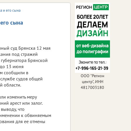
а и его сына
 его сына
нный суд Брянска 12 мая
жания под стражей
 губернатора Брянской
 до 13 июня
ом сообщили в
ООО "Регион
-службе судов общей
центр", ИНН
 области.
4817003180
ли изменить меру
ий арест или залог.
выводу, что
рименении к обвиняемым
нования для ее отмены