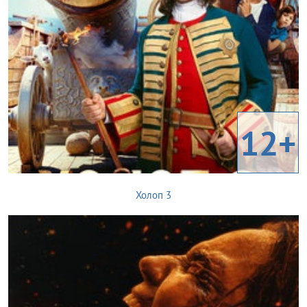
12+
Холоп 3