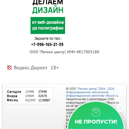
ООО "Регион центр", ИНН 4817003180
Яндекс.Директ
© ООО
"Регион центр" 2004 - 2026
Информационное наполнение:
Информационное агентство vRossii.ru
Свидетельство о регистрации СМИ
информационного агентства vRossii.ru
ИА № ФС 77‑35502
выдано РОСКОМНАДЗОРом 04 марта
2009г.
И. О. Главного редактора Нарыков А. Н.
Баннеры на портале размещаются на
НЕ ПРОПУСТИ!
правах рекламы.
Реклама на портале: