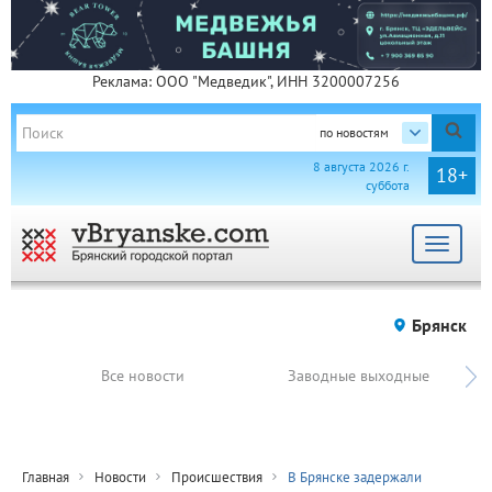
Реклама: ООО "Медведик", ИНН 3200007256
по новостям
8 августа 2026 г.
18+
суббота
Toggle
navigat
Брянск
Все новости
Заводные выходные
Главная
Новости
Происшествия
В Брянске задержали