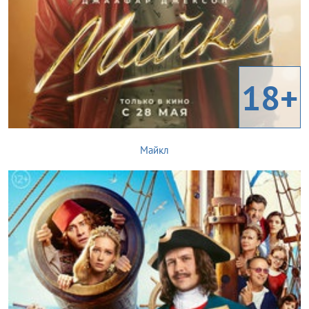
18+
Майкл