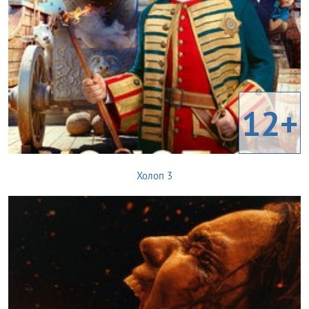
12+
Холоп 3