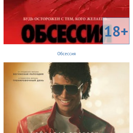
18+
Обсессия