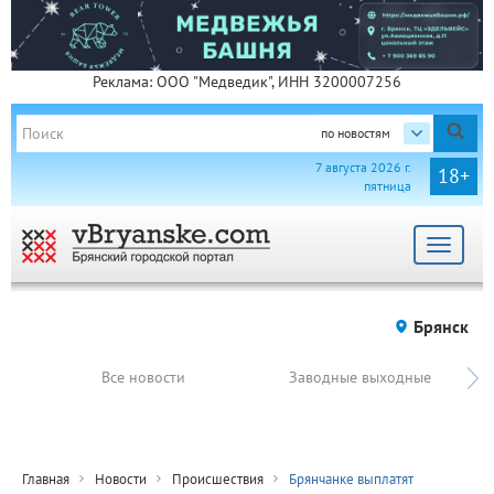
Реклама: ООО "Медведик", ИНН 3200007256
по новостям
7 августа 2026 г.
18+
пятница
Toggle
navigat
Брянск
Все новости
Заводные выходные
Главная
Новости
Происшествия
Брянчанке выплатят