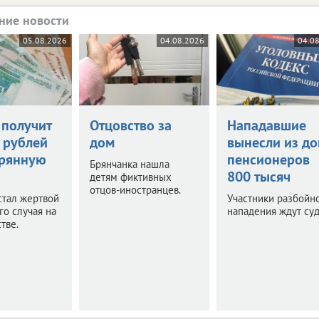
ние новости
05.08.2026
04.08.2026
04.0
 получит
Отцовство за
Нападавшие
 рублей
дом
вынесли из д
ерянную
пенсионеров
Брянчанка нашла
800 тысяч
детям фиктивных
отцов-иностранцев.
стал жертвой
Участники разбойн
го случая на
нападения ждут суд
тве.