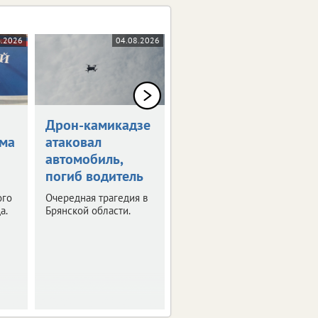
8.2026
04.08.2026
03.08.2026
Дрон-камикадзе
Брянец
ома
атаковал
инвестировал в
автомобиль,
мошенников 700
погиб водитель
тысяч
ого
Очередная трагедия в
Погоня за мнимой
а.
Брянской области.
прибылью оказалась
сильнее здравого
смысла.