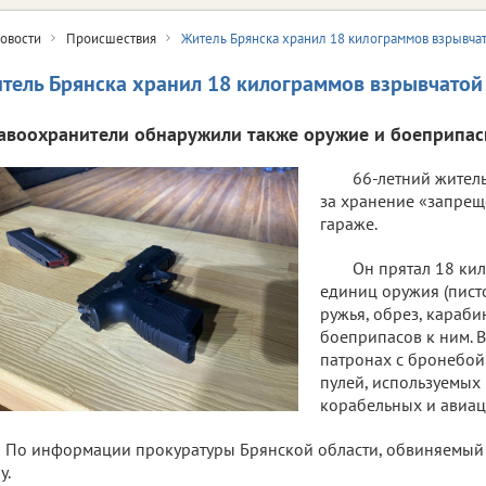
овости
Происшествия
Житель Брянска хранил 18 килограммов взрывча
тель Брянска хранил 18 килограммов взрывчатой
авоохранители обнаружили также оружие и боеприпас
66-летний житель
за хранение «запреще
гараже.
Он прятал 18 ки
единиц оружия (писто
ружья, обрез, карабин
боеприпасов к ним. В 
патронах с бронебой
пулей, используемых 
корабельных и авиац
По информации прокуратуры Брянской области, обвиняемый
у.