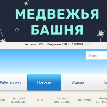
Реклама: ООО "Медведик", ИНН 3200007256
Работа у нас
Новости
Афиша
К
Заводные
Кафе и
Инте
сти
ДТП
Общество
выходные
рестораны
конфе