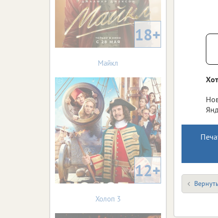
18+
Майкл
Хот
Нов
Янд
Печа
12+
Вернуть
Холоп 3