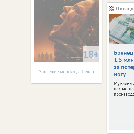
Послед
18+
Брянец
1,5 млн
за пот
Зловещие мертвецы: Пекло
ногу
Мужчина 
несчастно
производс