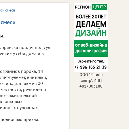
той смеси
 смеси
ы.
 Брянска пойдет под суд
нки» у себя дома и в
лограммов пороха, 14
ООО "Регион
лет-пулемет, винтовки,
центр", ИНН
ы и т.д.), а также 500
4817003180
частности, речь идет о
но-зажигательной
в танковых,
ионных пулеметах.
 полностью признал