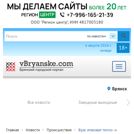
ООО "Регион центр", ИНН 4817003180
по новостям
6 августа 2026 г.
18+
четверг
Toggle
navigat
Брянск
Все новости
Заводные выходные
Главная
Новости
Происшествия
Враг атаковал тепло- и