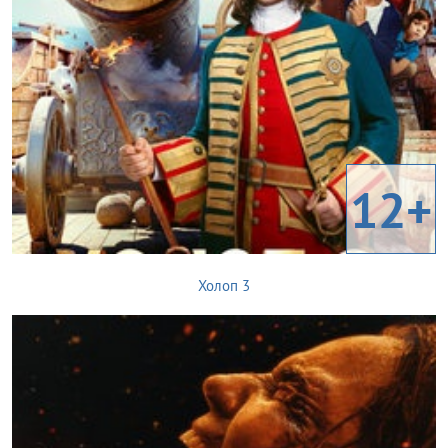
12+
Холоп 3