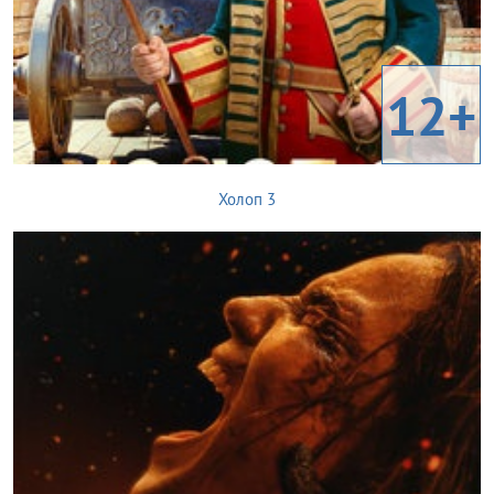
12+
Холоп 3