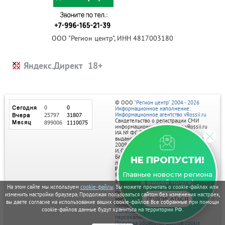
ООО "Регион центр", ИНН 4817003180
Яндекс.Директ
© ООО
"Регион центр" 2004 - 2026
Информационное наполнение:
Информационное агентство vRossii.ru
Свидетельство о регистрации СМИ
информационного агентства vRossii.ru
ИА № ФС 77‑35502
выдано РОСКОМНАДЗОРом 04 марта
2009г.
И. О. Главного редактора Нарыков А. Н.
Баннеры на портале размещаются на
НЕ ПРОПУСТИ!
правах рекламы.
Реклама на портале:
Главные новости региона
Рекламное агентство "Умный маркетинг"
тел. 7-910-267-70-40,
в вашей почте!
email: umnyy.marketing@yandex.ru
На этом сайте мы используем
cookie-файлы
. Вы можете прочитать о cookie-файлах или
Отдельные публикации могут содержать
изменить настройки браузера. Продолжая пользоваться сайтом без изменения настроек,
информацию, не предназначенную для
ПОДПИСАТЬСЯ
вы даете согласие на использование ваших cookie-файлов. Все собранные при помощи
пользователей до 18 лет.
cookie-файлов данные будут храниться на территории РФ.
Политика в отношении обработки
персональных данных
Политика обработки файлов cookie