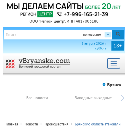
ООО "Регион центр", ИНН 4817003180
по новостям
8 августа 2026 г.
18+
суббота
Toggle
navigat
Брянск
Все новости
Заводные выходные
Главная
Новости
Происшествия
Брянскую область атаковали