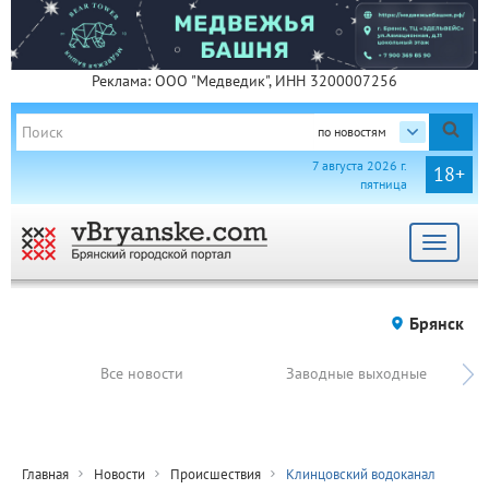
Реклама: ООО "Медведик", ИНН 3200007256
по новостям
7 августа 2026 г.
18+
пятница
Toggle
navigat
Брянск
Все новости
Заводные выходные
Главная
Новости
Происшествия
Клинцовский водоканал