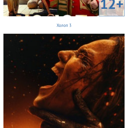
12+
Холоп 3