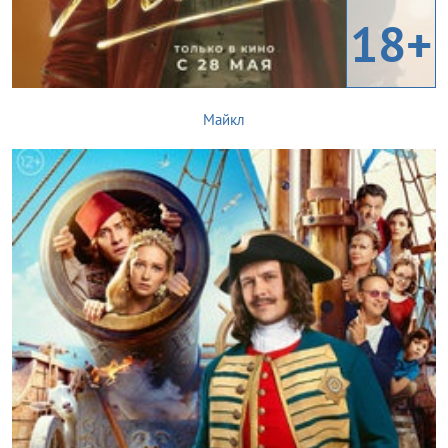
18+
Майкл