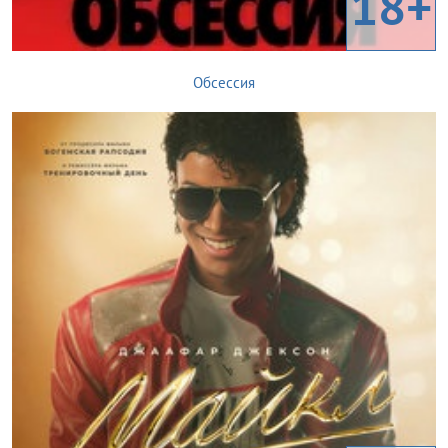
18+
Обсессия