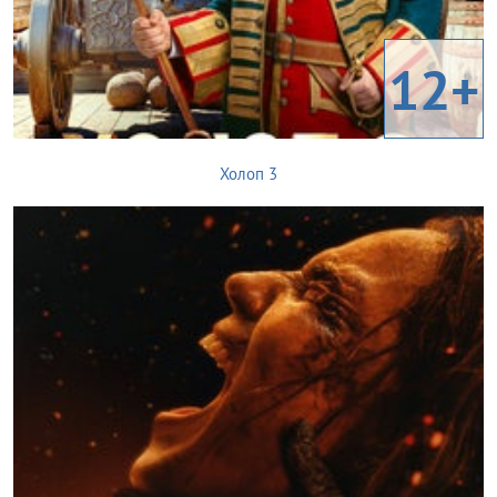
12+
Холоп 3