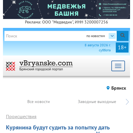
Реклама: ООО "Медведик", ИНН 3200007256
по новостям
8 августа 2026 г.
18+
суббота
Toggle
navigat
Брянск
Все новости
Заводные выходные
Происшествия
Курянина будут судить за попытку дать