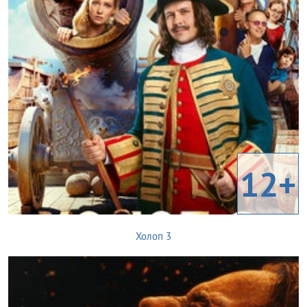
12+
Холоп 3