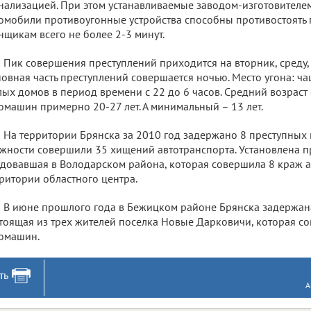
нализацией. При этом устанавливаемые заводом-изготовителе
омобили противоугонные устройства способны противостоят
нщикам всего не более 2-3 минут.
Пик совершения преступлений приходится на вторник, среду, ч
овная часть преступлений совершается ночью. Место угона: ча
ых домов в период времени с 22 до 6 часов. Средний возра
омашин примерно 20-27 лет. А минимальный – 13 лет.
На территории Брянска за 2010 год задержано 8 преступных 
жности совершили 35 хищений автотранспорта. Установлена п
довавшая в Володарском района, которая совершила 8 краж 
ритории областного центра.
В июне прошлого года в Бежицком районе Брянска задержана
тоящая из трех жителей поселка Новые Дарковичи, которая с
омашин.
ть
А