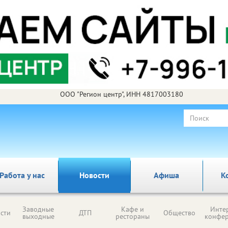
ООО "Регион центр", ИНН 4817003180
Работа у нас
Новости
Афиша
К
Заводные
Кафе и
Инте
сти
ДТП
Общество
выходные
рестораны
конфе