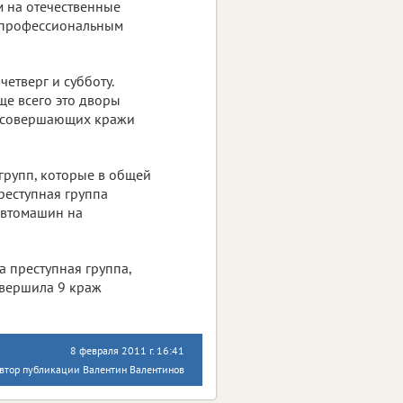
м на отечественные
ь профессиональным
етверг и субботу.
ще всего это дворы
ст совершающих кражи
групп, которые в общей
реступная группа
автомашин на
 преступная группа,
овершила 9 краж
8 февраля 2011 г. 16:41
втор публикации Валентин Валентинов