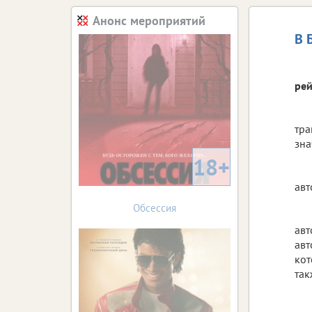
Анонс мероприятий
В 
рей
тра
зна
18+
авт
Обсессия
авт
авт
кот
так