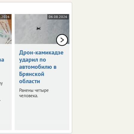
8.2026
06.08.2026
05.08.2026
Дрон-камикадзе
Брянец получит
за
ударил по
1,5 млн рублей
автомобилю в
за потерянную
Брянской
ногу
области
ну
Мужчина стал жертвой
несчастного случая на
Ранены четыре
производстве.
человека.
.