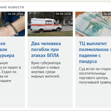
ние новости
06.08.2026
06.08.2026
06.0
ске
Два человека
ТЦ выплатит
али
погибли при
полмиллиона 
урьера
атаках БПЛА
падение с
пандуса
ьную
Врио губернатора
у он нашел в
сообщил о новых
Суд встал на сторо
. Ездил по
жертвах среди
посетительницы
ка не
мирных жителей.
торгового центра,
в нашем
получившей травму