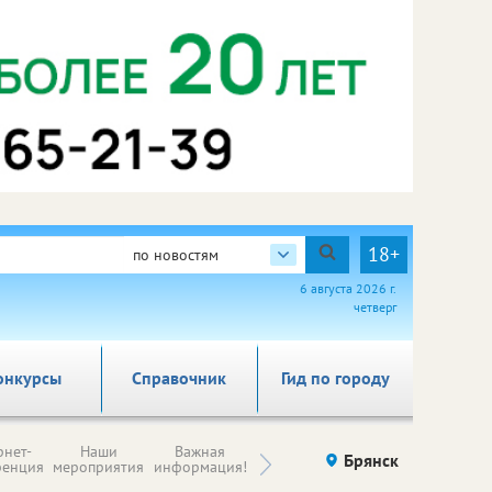
18+
по новостям
6 августа 2026 г.
четверг
онкурсы
Справочник
Гид по городу
Н
рнет-
Наши
Важная
Происшествия
Брянск
Здоровье
комп
ренция
мероприятия
информация!
п
ре