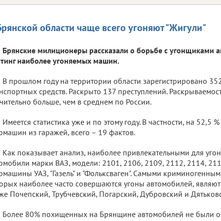
Брянской области чаще всего угоняют "Жигули"
Брянские милиционеры рассказали о борьбе с угонщиками а
тинг наиболее угоняемых машин.
В прошлом году на территории области зарегистрировано 35
нспортных средств. Раскрыто 137 преступлений. Раскрываемость
чительно больше, чем в среднем по России.
Имеется статистика уже и по этому году. В частности, на 52,5
омашин из гаражей, всего – 19 фактов.
Как показывает анализ, наиболее привлекательными для уго
омобили марки ВАЗ, модели: 2101, 2106, 2109, 2112, 2114, 211
омашины УАЗ, "Газель" и "Фольксваген". Самыми криминогенным
орых наиболее часто совершаются угоны автомобилей, являютс
же Почепский, Трубчевский, Погарский, Дубровский и Дятьков
Более 80% похищенных на Брянщине автомобилей не были 