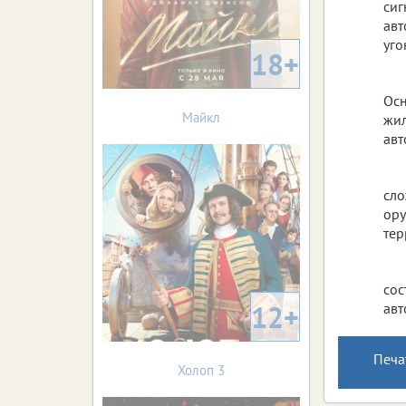
сиг
авт
уго
18+
Осн
Майкл
жил
авт
сло
ору
тер
сос
12+
авт
Печа
Холоп 3