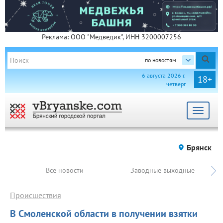
Реклама: ООО "Медведик", ИНН 3200007256
по новостям
6 августа 2026 г.
18+
четверг
Toggle
navigat
Брянск
Все новости
Заводные выходные
Происшествия
В Смоленской области в получении взятки