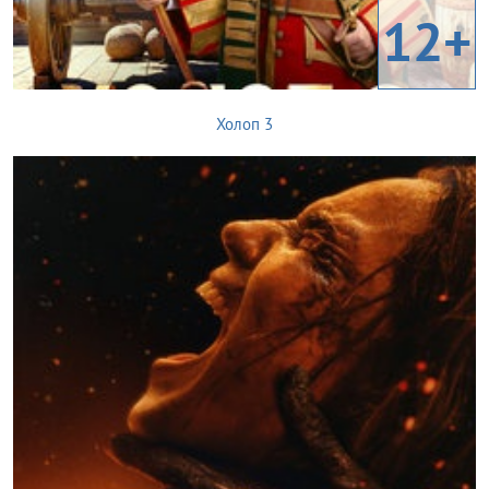
12+
Холоп 3