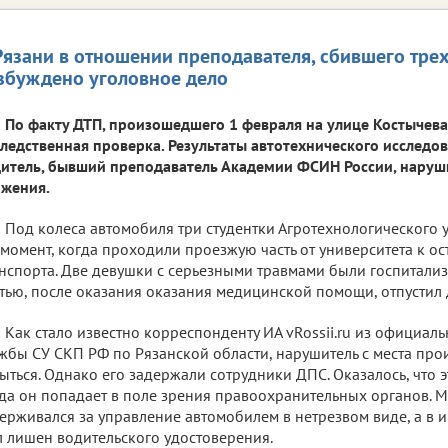
Рязани в отношении преподавателя, сбившего трех
збуждено уголовное дело
По факту ДТП, произошедшего 1 февраля на улице Костычева
ледственная проверка. Результаты автотехнического исследо
итель, бывший преподаватель Академии ФСИН России, наруш
жения.
Под колеса автомобиля три студентки Агротехнологического 
 момент, когда проходили проезжую часть от университета к о
нспорта. Две девушки с серьезными травмами были госпитализ
тью, после оказания оказания медицинской помощи, отпустил
Как стало известно корреспонденту ИА vRossii.ru из официал
жбы СУ СКП РФ по Рязанской области, нарушитель с места пр
ыться. Однако его задержали сотрудники ДПС. Оказалось, что э
да он попадает в поле зрения правоохранительных органов. 
ерживался за управление автомобилем в нетрезвом виде, а в 
 лишен водительского удостоверения.