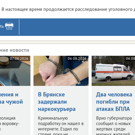
В настоящее время продолжается расследование уголовного 
ть
ние новости
07.08.2026
06.08.2026
06.0
чения и
В Брянске
Два человека
за чужой
задержали
погибли при
наркокурьера
атаках БПЛА
полиция
Криминальную
Врио губернатора
 воровку-
подработку он нашел в
сообщил о новых
.
интернете. Ездил по
жертвах среди
стране, пока не
мирных жителей.