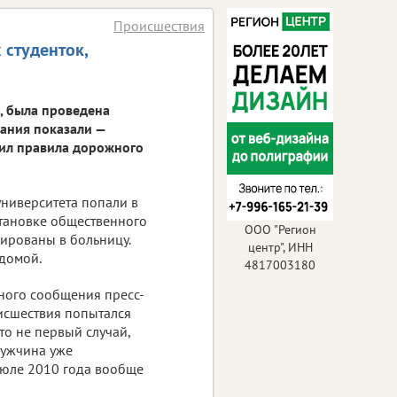
Происшествия
 студенток,
, была проведена
вания показали —
ил правила дорожного
университета попали в
становке общественного
ООО "Регион
ированы в больницу.
центр", ИНН
 домой.
4817003180
ьного сообщения пресс-
оисшествия попытался
то не первый случай,
Мужчина уже
июле 2010 года вообще