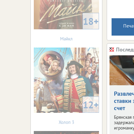
18+
Печа
Майкл
Послед
Развле
ставки 
12+
счет
Брянская 
Холоп 3
задержала
игроманку