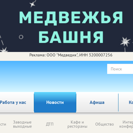
Реклама: ООО "Медведик", ИНН 3200007256
Работа у нас
Новости
Афиша
К
Заводные
Кафе и
Инте
сти
ДТП
Общество
выходные
рестораны
конфе