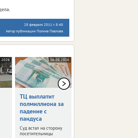
дела.
28 февраля 2011 г. 8:48
Автор публикации Полина Павлова
8.2026
06.08.2026
06.08.2026
ТЦ выплатит
Дрон-камикадзе
полмиллиона за
ударил по
падение с
автомобилю в
пандуса
Брянской
области
Суд встал на сторону
посетительницы
Ранены четыре