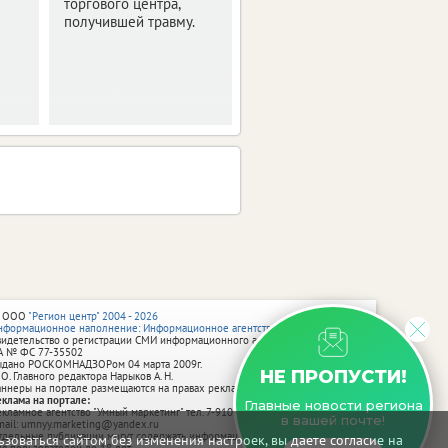
торгового центра,
человека.
получившей травму.
 ООО
"Регион центр" 2004 - 2026
нформационное наполнение: Информационное агентство vRossii.ru
видетельство о регистрации СМИ информационного агентства vRossii.ru
А № ФС 77‑35502
ыдано РОСКОМНАДЗОРом 04 марта 2009г.
НЕ ПРОПУСТИ!
 О. Главного редактора Нарыков А. Н.
аннеры на портале размещаются на правах рекламы.
еклама на портале:
Главные новости региона
екламное агентство "Умный маркетинг" тел. 7-910-267-70-40,
в вашей почте!
mail: umnyy.marketing@yandex.ru
тдельные публикации могут содержать информацию, не предназначенную
зоваться сайтом без изменения настроек, вы даете согласие на
ля пользователей до 18 лет.