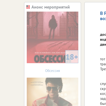
Анонс мероприятий
В 
во
дос
вод
дви
18+
тот
тра
Тре
Обсессия
слу
скр
ког
зад
был