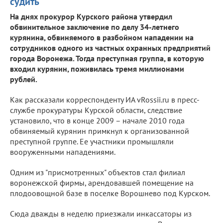
судить
На днях прокурор Курского района утвердил
обвинительное заключение по делу 34-летнего
курянина, обвиняемого в разбойном нападении на
сотрудников одного из частных охранных предприятий
города Воронежа. Тогда преступная группа, в которую
входил курянин, поживилась тремя миллионами
рублей.
Как рассказали корреспонденту ИА vRossii.ru в пресс-
службе прокуратуры Курской области, следствие
установило, что в конце 2009 – начале 2010 года
обвиняемый курянин примкнул к организованной
преступной группе. Ее участники промышляли
вооруженными нападениями.
Одним из "присмотренных" объектов стал филиал
воронежской фирмы, арендовавшей помещение на
плодоовощной базе в поселке Ворошнево под Курском.
Сюда дважды в неделю приезжали инкассаторы из