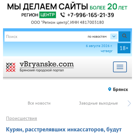
ООО "Регион центр", ИНН 4817003180
по новостям
6 августа 2026 г.
18+
четверг
Toggle
navigat
Брянск
Все новости
Заводные выходные
Происшествия
Курян, расстрелявших инкассаторов, будут