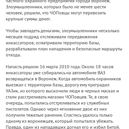
частного охранного предприятия города Воронеж.
Злоумышленники, которых было не менее шести
человек, решили, что ЧОПовцы могут перевозить
крупные суммы денег.
Чтобы завладеть деньгами, злоумышленники несколько
месяцев подряд отслеживали передвижения
инкассаторов, осматривали территорию базы,
разрабатывали план нападения и безопасные маршруты
отхода.
Напасть решили 16 марта 2010 года. Около 18 часов
инкассаторы уже собирались на автомобиле ВАЗ
возвращаться в Воронеж. Когда автомобиль охранников
выезжал с территории базы, дорогу ему преградил
УАЗик, из которого выскочили люди в черных масках и
стали расстреливать магазин ЧОПовцев. Те, в свою
очередь, попытались отстреливаться из служебных
пистолетов. Однако через мгновение двое из них
получили тяжелые ранения. Спастись удалось только
одному из воронежцев, который попытался убежать.
Правда, один из нападавших догнал его и избил битой.