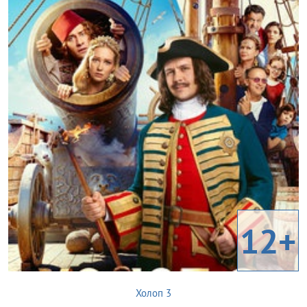
12+
Холоп 3