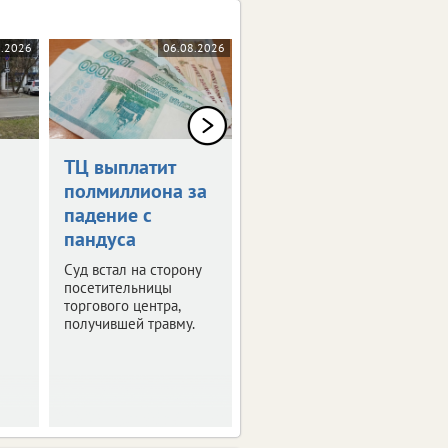
8.2026
06.08.2026
06.08.2026
ТЦ выплатит
Дрон-камикадзе
полмиллиона за
ударил по
падение с
автомобилю в
пандуса
Брянской
области
Суд встал на сторону
посетительницы
Ранены четыре
торгового центра,
человека.
получившей травму.