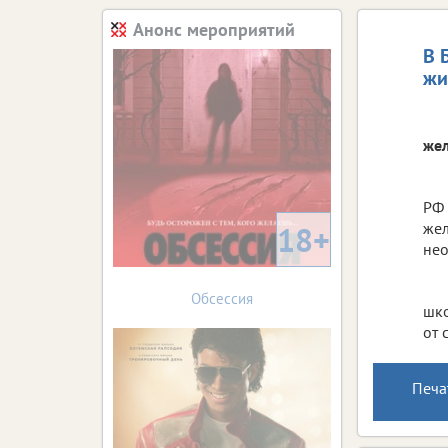
Анонс мероприятий
В 
жи
жел
РФ 
жел
18+
нео
Обсессия
шко
от 
Печа