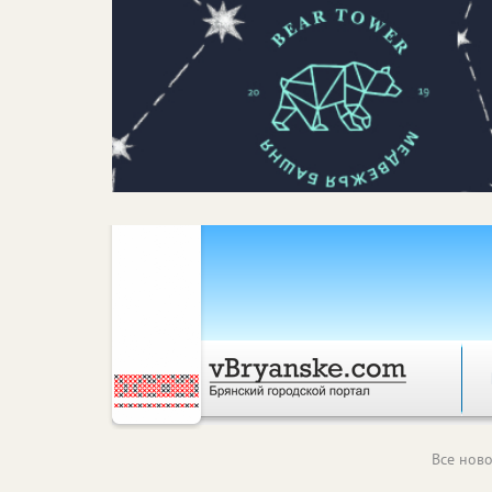
Все ново