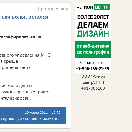
Происшествия
сяч вольт, остался
тографироваться на
.
Главного управления МЧС
на крыше
приятеля снять
ООО "Регион
центр", ИНН
ическая дуга и
4817003180
олучил серьезные травмы
питализирован.
10 марта 2011 г. 12:52
ор публикации Екатерина Владимирова