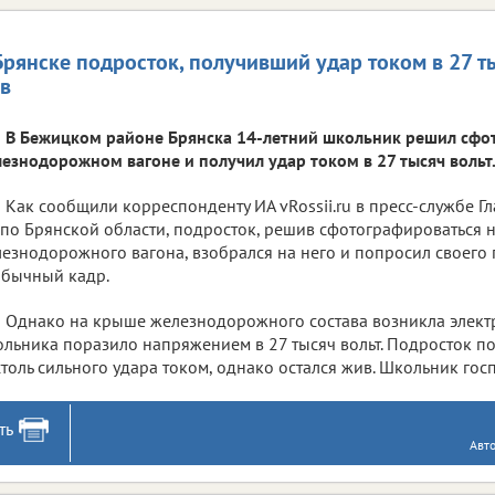
Брянске подросток, получивший удар током в 27 ты
в
В Бежицком районе Брянска 14-летний школьник решил сфо
езнодорожном вагоне и получил удар током в 27 тысяч вольт
Как сообщили корреспонденту ИА vRossii.ru в пресс-службе 
по Брянской области, подросток, решив сфотографироваться 
езнодорожного вагона, взобрался на него и попросил своего 
бычный кадр.
Однако на крыше железнодорожного состава возникла электр
льника поразило напряжением в 27 тысяч вольт. Подросток п
столь сильного удара током, однако остался жив. Школьник гос
ть
Авт