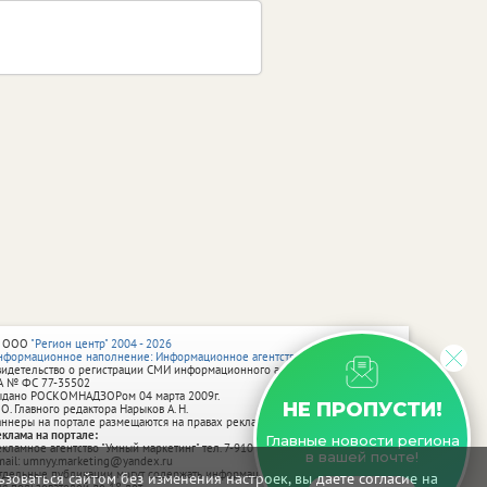
 ООО
"Регион центр" 2004 - 2026
нформационное наполнение: Информационное агентство vRossii.ru
видетельство о регистрации СМИ информационного агентства vRossii.ru
А № ФС 77‑35502
ыдано РОСКОМНАДЗОРом 04 марта 2009г.
НЕ ПРОПУСТИ!
 О. Главного редактора Нарыков А. Н.
аннеры на портале размещаются на правах рекламы.
еклама на портале:
Главные новости региона
екламное агентство "Умный маркетинг" тел. 7-910-267-70-40,
в вашей почте!
mail: umnyy.marketing@yandex.ru
тдельные публикации могут содержать информацию, не предназначенную
зоваться сайтом без изменения настроек, вы даете согласие на
ля пользователей до 18 лет.