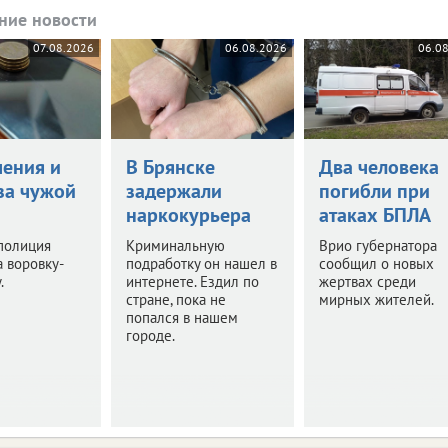
ние новости
07.08.2026
06.08.2026
06.0
чения и
В Брянске
Два человека
за чужой
задержали
погибли при
наркокурьера
атаках БПЛА
полиция
Криминальную
Врио губернатора
 воровку-
подработку он нашел в
сообщил о новых
.
интернете. Ездил по
жертвах среди
стране, пока не
мирных жителей.
попался в нашем
городе.