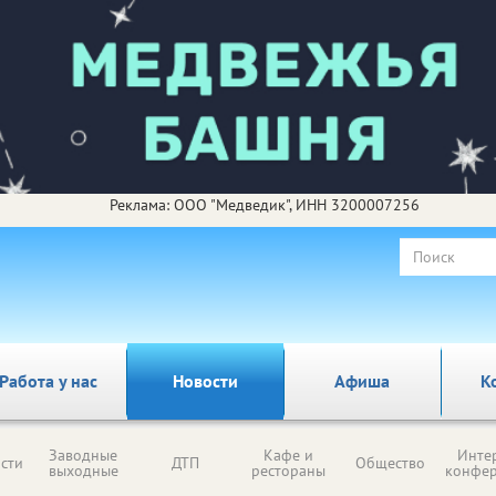
Реклама: ООО "Медведик", ИНН 3200007256
Работа у нас
Новости
Афиша
К
Заводные
Кафе и
Инте
сти
ДТП
Общество
выходные
рестораны
конфе