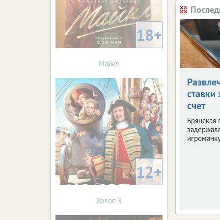
Послед
18+
Майкл
Развле
ставки 
счет
Брянская 
задержала
игроманку
12+
Холоп 3