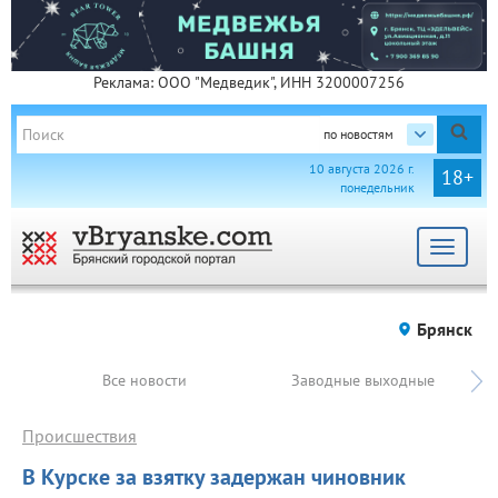
Реклама: ООО "Медведик", ИНН 3200007256
по новостям
10 августа 2026 г.
18+
понедельник
Toggle
navigat
Брянск
Все новости
Заводные выходные
Происшествия
В Курске за взятку задержан чиновник