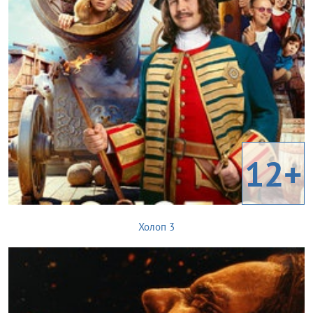
12+
Холоп 3