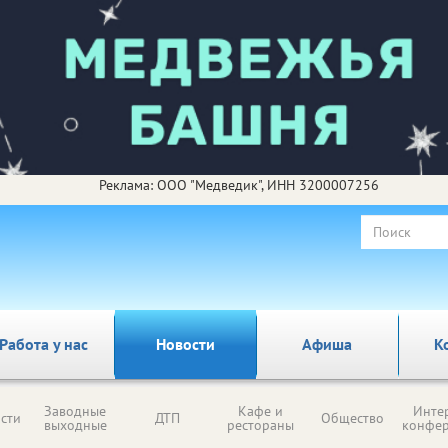
Реклама: ООО "Медведик", ИНН 3200007256
Работа у нас
Новости
Афиша
К
Заводные
Кафе и
Инте
сти
ДТП
Общество
выходные
рестораны
конфе