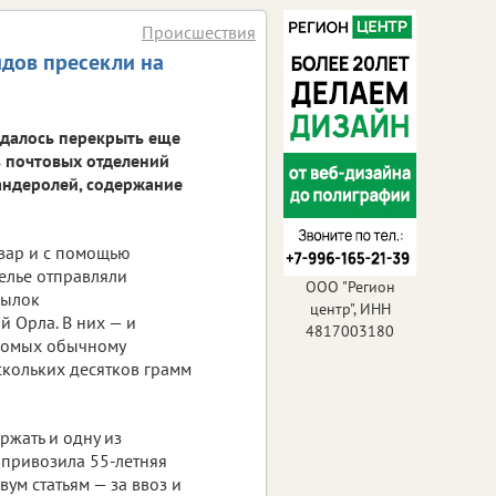
Происшествия
дов пресекли на
далось перекрыть еще
з почтовых отделений
андеролей, содержание
овар и с помощью
зелье отправляли
ООО "Регион
сылок
центр", ИНН
 Орла. В них — и
4817003180
накомых обычному
скольких десятков грамм
ржать и одну из
 привозила 55-летняя
ум статьям — за ввоз и