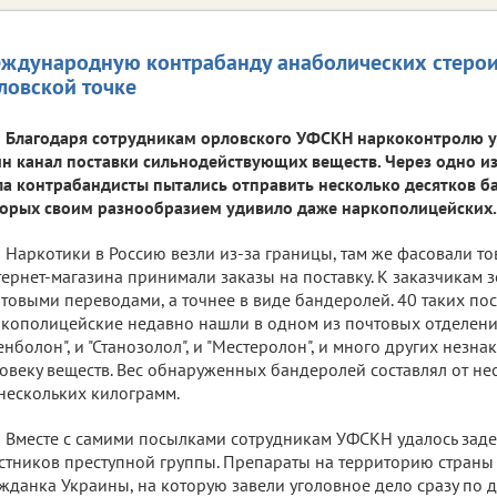
ждународную контрабанду анаболических стерои
ловской точке
Благодаря сотрудникам орловского УФСКН наркоконтролю у
н канал поставки сильнодействующих веществ. Через одно и
а контрабандисты пытались отправить несколько десятков б
орых своим разнообразием удивило даже наркополицейских.
Наркотики в Россию везли из-за границы, там же фасовали т
ернет-магазина принимали заказы на поставку. К заказчикам 
товыми переводами, а точнее в виде бандеролей. 40 таких по
кополицейские недавно нашли в одном из почтовых отделений
енболон", и "Станозолол", и "Местеролон", и много других нез
овеку веществ. Вес обнаруженных бандеролей составлял от не
нескольких килограмм.
Вместе с самими посылками сотрудникам УФСКН удалось заде
стников преступной группы. Препараты на территорию страны
жданка Украины, на которую завели уголовное дело сразу по дв