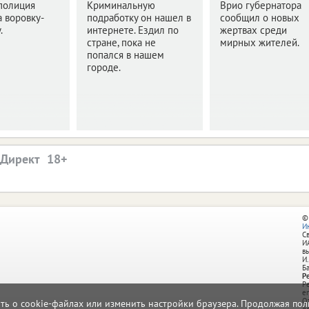
полиция
Криминальную
Врио губернатора
 воровку-
подработку он нашел в
сообщил о новых
.
интернете. Ездил по
жертвах среди
стране, пока не
мирных жителей.
попался в нашем
городе.
.Директ
©
И
С
И
в
И.
Б
Р
Р
e
О
ать о cookie-файлах или изменить настройки браузера. Продолжая поль
д