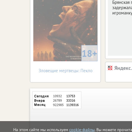
Брянская 
задержала
игроманку
18+
Яндекс
Зловещие мертвецы: Пекло
На этом сайте мы используем
cookie-файлы
. Вы можете прочит