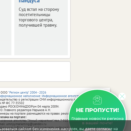
пандуса
Брянской
области
Суд встал на сторону
посетительницы
Ранены четыре
торгового центра,
человека.
получившей травму.
 ООО
"Регион центр" 2004 - 2026
нформационное наполнение: Информационное агентство vRossii.ru
видетельство о регистрации СМИ информационного агентства vRossii.ru
А № ФС 77‑35502
ыдано РОСКОМНАДЗОРом 04 марта 2009г.
НЕ ПРОПУСТИ!
 О. Главного редактора Нарыков А. Н.
аннеры на портале размещаются на правах рекламы.
еклама на портале:
Главные новости региона
екламное агентство "Умный маркетинг" тел. 7-910-267-70-40,
в вашей почте!
mail: umnyy.marketing@yandex.ru
тдельные публикации могут содержать информацию, не предназначенную
зоваться сайтом без изменения настроек, вы даете согласие на
ля пользователей до 18 лет.