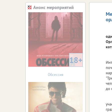
Анонс мероприятий
Ме
ор
оди
Орл
кот
18+
Инт
поч
нар
Обсессия
"Тр
чел
до 
уча
гра