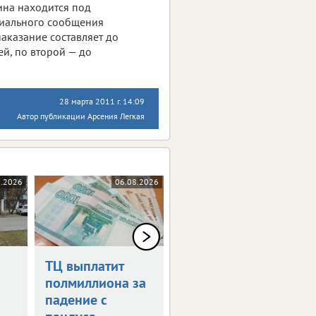
ина находится под
ициального сообщения
аказание составляет до
й, по второй — до
28 марта 2011 г. 14:09
Автор публикации Арсения Легкая
8.2026
06.08.2026
06.08.2026
ТЦ выплатит
Дрон-камикадзе
полмиллиона за
ударил по
падение с
автомобилю в