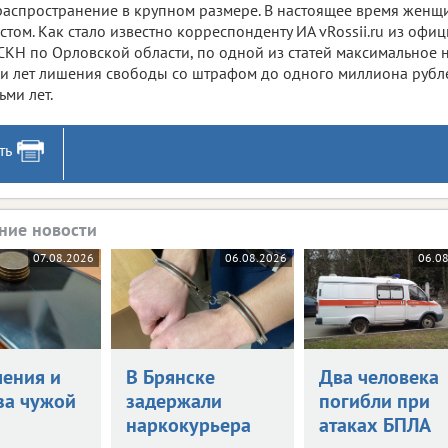
распространение в крупном размере. В настоящее время женщ
стом. Как стало известно корреспонденту ИА vRossii.ru из оф
КН по Орловской области, по одной из статей максимальное н
и лет лишения свободы со штрафом до одного миллиона рубле
ьми лет.
ть
ние новости
07.08.2026
06.08.2026
06.0
чения и
В Брянске
Два человека
за чужой
задержали
погибли при
наркокурьера
атаках БПЛА