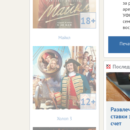
за 
аре
УФС
18+
сем
вос
Майкл
Печа
Послед
12+
Развле
ставки 
Холоп 3
счет