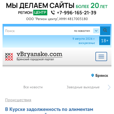
ООО "Регион центр", ИНН 4817003180
по новостям
9 августа 2026 г.
18+
воскресенье
Toggle
navigat
Брянск
Все новости
Заводные выходные
Происшествия
В Курске задолженность по алиментам