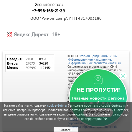
ООО "Регион центр", ИНН 4817003180
Яндекс.Директ
© ООО
"Регион центр" 2004 - 2026
Информационное наполнение:
Информационное агентство vRossii.ru
Свидетельство о регистрации СМИ
информационного агентства vRossii.ru
ИА № ФС 77‑35502
выдано РОСКОМНАДЗОРом 04 марта
2009г.
И. О. Главного редактора Нарыков А. Н.
Баннеры на портале размещаются на
НЕ ПРОПУСТИ!
правах рекламы.
Реклама на портале:
Главные новости региона
Рекламное агентство "Умный маркетинг"
тел. 7-910-267-70-40,
в вашей почте!
email: umnyy.marketing@yandex.ru
На этом сайте мы используем
cookie-файлы
. Вы можете прочитать о cookie-файлах или
Отдельные публикации могут содержать
изменить настройки браузера. Продолжая пользоваться сайтом без изменения настроек,
информацию, не предназначенную для
ПОДПИСАТЬСЯ
вы даете согласие на использование ваших cookie-файлов. Все собранные при помощи
пользователей до 18 лет.
cookie-файлов данные будут храниться на территории РФ.
Политика в отношении обработки
персональных данных
Политика обработки файлов cookie
Согласен