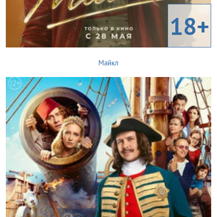
18+
Майкл