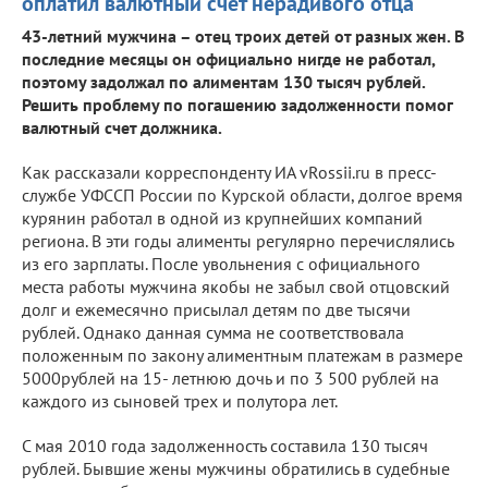
оплатил валютный счет нерадивого отца
43-летний мужчина – отец троих детей от разных жен. В
последние месяцы он официально нигде не работал,
поэтому задолжал по алиментам 130 тысяч рублей.
Решить проблему по погашению задолженности помог
валютный счет должника.
Как рассказали корреспонденту ИА vRossii.ru в пресс-
службе УФССП России по Курской области, долгое время
курянин работал в одной из крупнейших компаний
региона. В эти годы алименты регулярно перечислялись
из его зарплаты. После увольнения с официального
места работы мужчина якобы не забыл свой отцовский
долг и ежемесячно присылал детям по две тысячи
рублей. Однако данная сумма не соответствовала
положенным по закону алиментным платежам в размере
5000рублей на 15- летнюю дочь и по 3 500 рублей на
каждого из сыновей трех и полутора лет.
С мая 2010 года задолженность составила 130 тысяч
рублей. Бывшие жены мужчины обратились в судебные