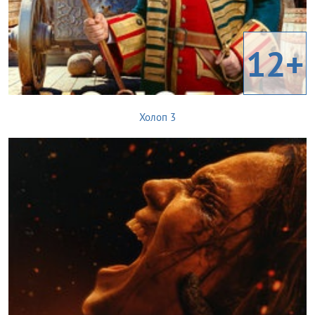
12+
Холоп 3