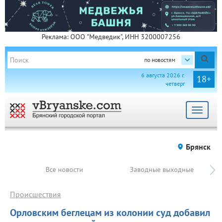
Реклама: ООО "Медведик", ИНН 3200007256
по новостям
6 августа 2026 г.
18+
четверг
Toggle
navigat
Брянск
Все новости
Заводные выходные
Происшествия
Орловским беглецам из колонии суд добавил