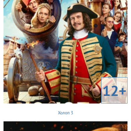
12+
Холоп 3