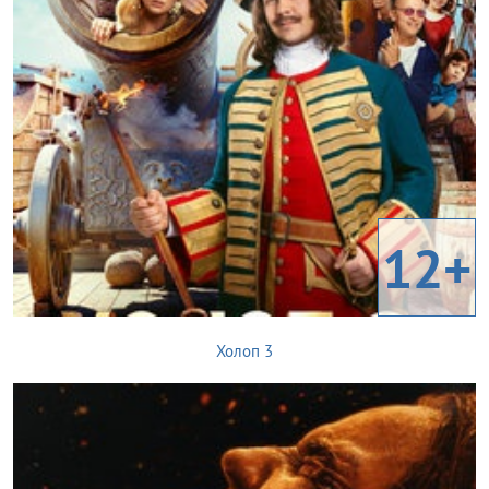
12+
Холоп 3