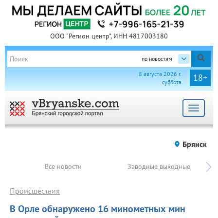
ООО "Регион центр", ИНН 4817003180
по новостям
8 августа 2026 г.
18+
суббота
Toggle
navigat
Брянск
Все новости
Заводные выходные
Происшествия
В Орле обнаружено 16 минометных мин