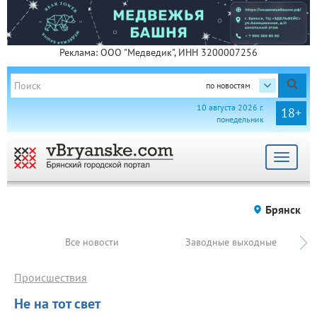
Реклама: ООО "Медведик", ИНН 3200007256
по новостям
10 августа 2026 г.
18+
понедельник
Toggle
navigat
Брянск
Все новости
Заводные выходные
Происшествия
Не на тот свет