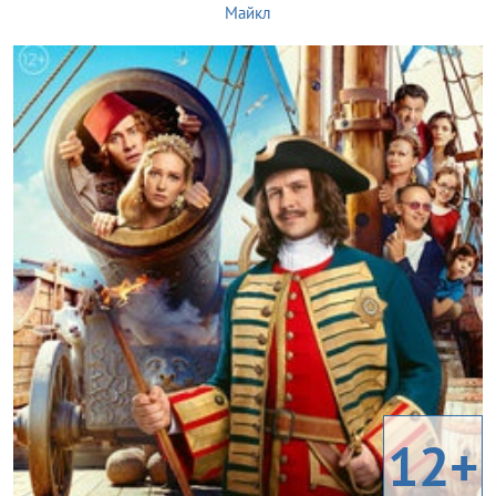
Майкл
12+