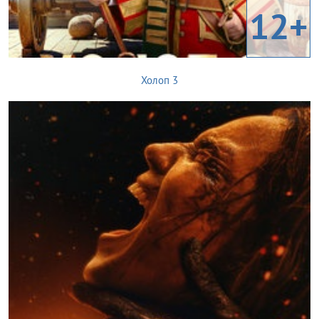
12+
Холоп 3