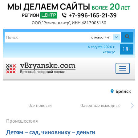
ООО "Регион центр", ИНН 4817003180
по новостям
6 августа 2026 г.
18+
четверг
Toggle
navigat
Брянск
Все новости
Заводные выходные
Происшествия
Детям – сад, чиновнику – деньги