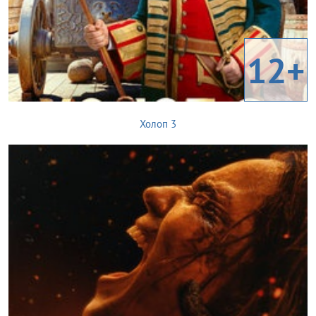
12+
Холоп 3