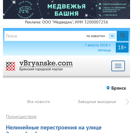
Реклама: ООО "Медведик", ИНН 3200007256
по новостям
7 августа 2026 г.
18+
пятница
Toggle
navigat
Брянск
Все новости
Заводные выходные
Происшествия
Нелинейные перестроения на улице