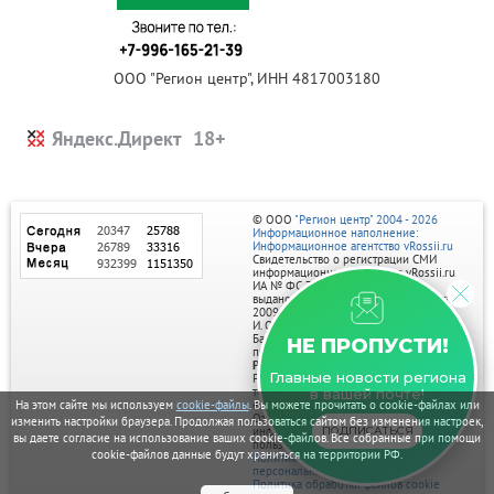
ООО "Регион центр", ИНН 4817003180
Яндекс.Директ
© ООО
"Регион центр" 2004 - 2026
Информационное наполнение:
Информационное агентство vRossii.ru
Свидетельство о регистрации СМИ
информационного агентства vRossii.ru
ИА № ФС 77‑35502
выдано РОСКОМНАДЗОРом 04 марта
2009г.
И. О. Главного редактора Нарыков А. Н.
Баннеры на портале размещаются на
НЕ ПРОПУСТИ!
правах рекламы.
Реклама на портале:
Главные новости региона
Рекламное агентство "Умный маркетинг"
тел. 7-910-267-70-40,
в вашей почте!
email: umnyy.marketing@yandex.ru
На этом сайте мы используем
cookie-файлы
. Вы можете прочитать о cookie-файлах или
Отдельные публикации могут содержать
изменить настройки браузера. Продолжая пользоваться сайтом без изменения настроек,
информацию, не предназначенную для
ПОДПИСАТЬСЯ
вы даете согласие на использование ваших cookie-файлов. Все собранные при помощи
пользователей до 18 лет.
cookie-файлов данные будут храниться на территории РФ.
Политика в отношении обработки
персональных данных
Политика обработки файлов cookie