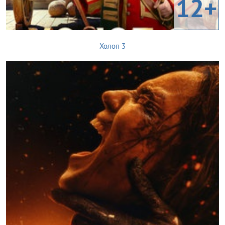
12+
Холоп 3