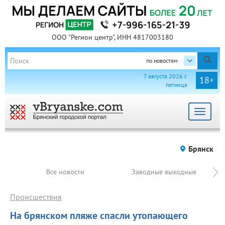
ООО "Регион центр", ИНН 4817003180
по новостям
7 августа 2026 г.
18+
пятница
Toggle
navigat
Брянск
Все новости
Заводные выходные
Происшествия
На брянском пляже спасли утопающего