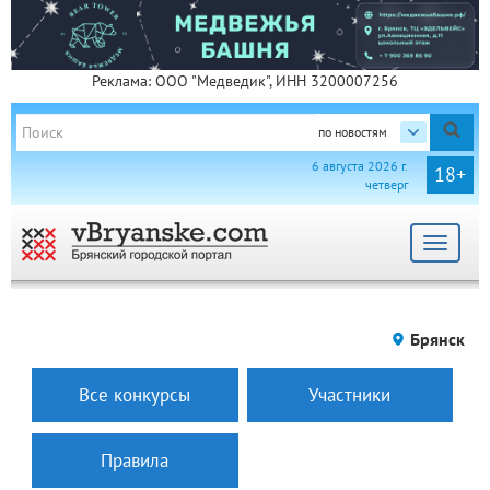
Реклама: ООО "Медведик", ИНН 3200007256
по новостям
6 августа 2026 г.
18+
четверг
Toggle
navigat
Брянск
Все конкурсы
Участники
Правила