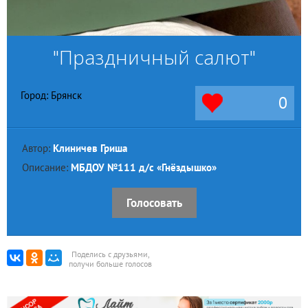
"Праздничный салют"
Город: Брянск
0
Автор:
Клиничев Гриша
Описание:
МБДОУ №111 д/с «Гнёздышко»
Голосовать
Поделись с друзьями,
получи больше голосов