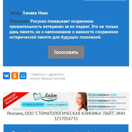
Автор:
Ханаев Иван
Описание:
Рисунок показывает искреннюю
признательность ветеранам за их подвиг. Это не только
дань памяти, но и напоминание о важности сохранения
исторической памяти для будущих поколений.
Голосовать
Поделись с друзьями,
получи больше голосов
Реклама, ООО "СТОМАТОЛОГИЧЕСКАЯ КЛИНИКА "ЛАЙТ", ИНН
3257054733