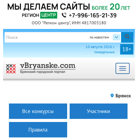
ООО "Регион центр", ИНН 4817003180
по новостям
10 августа 2026 г.
18+
понедельник
Toggle
navigat
Брянск
Все конкурсы
Участники
Правила