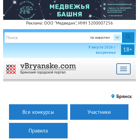
Реклама: ООО "Медведик", ИНН 3200007256
по новостям
9 августа 2026 г.
18+
воскресенье
Toggle
navigat
Брянск
Все конкурсы
Участники
Правила