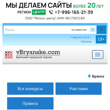
ООО "Регион центр", ИНН 4817003180
по новостям
7 августа 2026 г.
18+
пятница
Toggle
navigat
Брянск
Все конкурсы
Участники
Правила