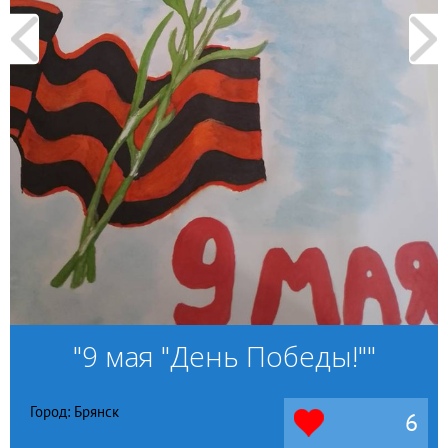
"9 мая "День Победы!""
Город: Брянск
6