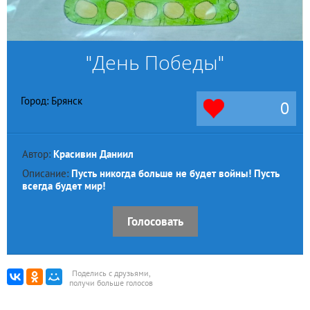
"День Победы"
Город: Брянск
0
Автор:
Красивин Даниил
Описание:
Пусть никогда больше не будет войны! Пусть
всегда будет мир!
Голосовать
Поделись с друзьями,
получи больше голосов