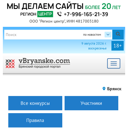
ООО "Регион центр", ИНН 4817003180
по новостям
9 августа 2026 г.
18+
воскресенье
Toggle
navigat
Брянск
Все конкурсы
Участники
Правила