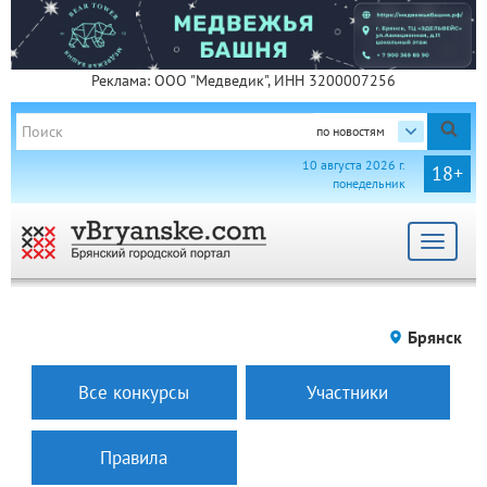
Реклама: ООО "Медведик", ИНН 3200007256
по новостям
10 августа 2026 г.
18+
понедельник
Toggle
navigat
Брянск
Все конкурсы
Участники
Правила