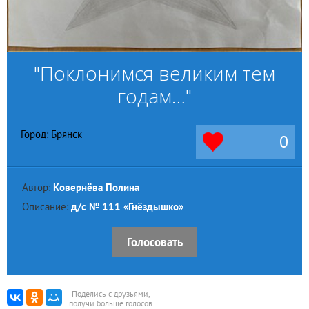
"Поклонимся великим тем
годам…"
Город: Брянск
0
Автор:
Ковернёва Полина
Описание:
д/с № 111 «Гнёздышко»
Голосовать
Поделись с друзьями,
получи больше голосов