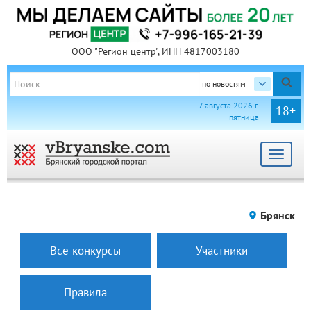
ООО "Регион центр", ИНН 4817003180
по новостям
7 августа 2026 г.
18+
пятница
Toggle
navigat
Брянск
Все конкурсы
Участники
Правила