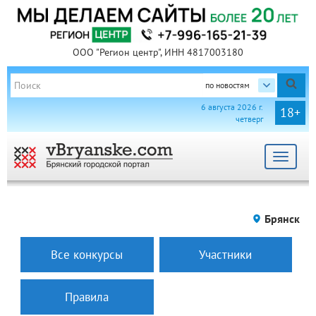
ООО "Регион центр", ИНН 4817003180
по новостям
6 августа 2026 г.
18+
четверг
Toggle
navigat
Брянск
Все конкурсы
Участники
Правила