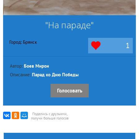
"На параде"
Город: Брянск
1
Автор:
Боев Мирон
Описание:
Парад ко Дню Победы
Голосовать
Поделись с друзьями,
получи больше голосов