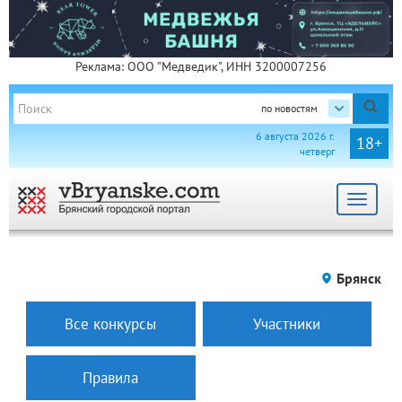
Реклама: ООО "Медведик", ИНН 3200007256
по новостям
6 августа 2026 г.
18+
четверг
Toggle
navigat
Брянск
Все конкурсы
Участники
Правила