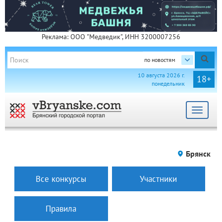
Реклама: ООО "Медведик", ИНН 3200007256
по новостям
10 августа 2026 г.
18+
понедельник
Toggle
navigat
Брянск
Все конкурсы
Участники
Правила