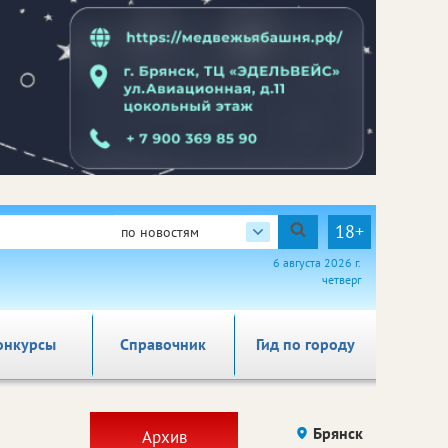
18+
по новостям
6 августа 2026 г.
четверг
онкурсы
Справочник
Гид по городу
Брянск
Архив