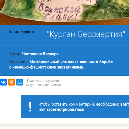
"Курган Бессмертия"
Город: Брянск
Автор:
Чистякова Варвара
Описание:
Мемориальный комплекс павшим в борьбе
с немецко-фашистскими захватчиками.
Поделись с друзьями,
получи больше голосов
Чтобы оставить комментарий, необходимо
войт
или
зарегистрироваться