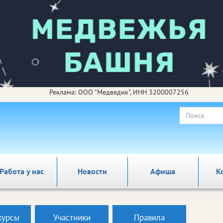
Реклама: ООО "Медведик", ИНН 3200007256
Работа у нас
Новости
Афиша
К
курсы
Участники
Правила