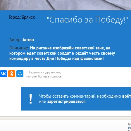
"Спасибо за Победу!"
Город: Брянск
Автор:
Антон
Описание:
На рисунке изображён советский танк, на
котором едет советский солдат и отдаёт честь своему
командиру в честь Дня Победы над фашистами!
Поделись с друзьями,
получи больше голосов
Чтобы оставить комментарий, необходимо
войт
или
зарегистрироваться
©
И