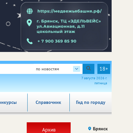
18+
по новостям
7 августа 2026 г.
пятница
онкурсы
Справочник
Гид по городу
Брянск
Архив