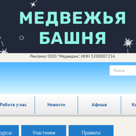
Реклама: ООО "Медведик", ИНН 3200007256
Работа у нас
Новости
Афиша
К
курсы
Участники
Правила