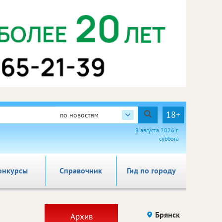
18+
по новостям
8 августа 2026 г.
суббота
онкурсы
Справочник
Гид по городу
Брянск
Архив