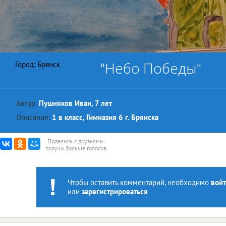
"Небо Победы"
Город: Брянск
Автор:
Пушняков Иван, 7 лет
Описание:
1 в класс, Гимназия 6 г. Брянска
Поделись с друзьями,
получи больше голосов
Чтобы оставить комментарий, необходимо
войт
или
зарегистрироваться