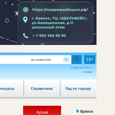
18+
по новостям
6 августа 2026 г.
четверг
онкурсы
Справочник
Гид по городу
Брянск
Архив