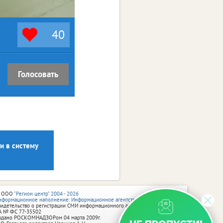
40
Голосовать
и в систему
 ООО
"Регион центр" 2004 - 2026
нформационное наполнение: Информационное агентство vRossii.ru
видетельство о регистрации СМИ информационного агентства vRossii.ru
А № ФС 77‑35502
ыдано РОСКОМНАДЗОРом 04 марта 2009г.