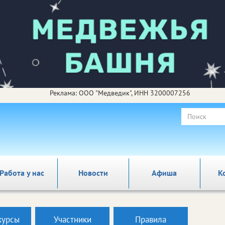
Реклама: ООО "Медведик", ИНН 3200007256
Работа у нас
Новости
Афиша
К
курсы
Участники
Правила