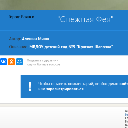
"Снежная Фея"
Город: Брянск
Автор:
Алешин Миша
Описание:
МБДОУ детский сад №9 "Красная Шапочка"
Поделись с друзьями,
получи больше голосов
Чтобы оставить комментарий, необходимо
войт
или
зарегистрироваться
©
И
С
И
в