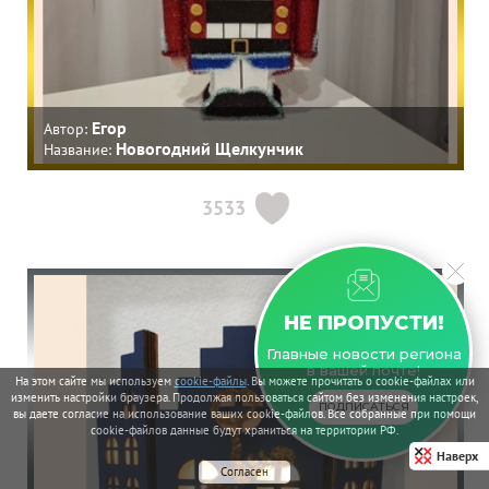
Егор
Автор:
Новогодний Щелкунчик
Название:
3533
НЕ ПРОПУСТИ!
Главные новости региона
в вашей почте!
На этом сайте мы используем
cookie-файлы
. Вы можете прочитать о cookie-файлах или
изменить настройки браузера. Продолжая пользоваться сайтом без изменения настроек,
ПОДПИСАТЬСЯ
вы даете согласие на использование ваших cookie-файлов. Все собранные при помощи
cookie-файлов данные будут храниться на территории РФ.
Наверх
Согласен