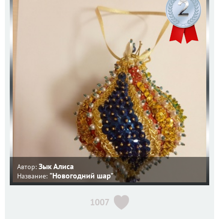
Зык Алиса
Автор:
"Новогодний шар"
Название:
1007