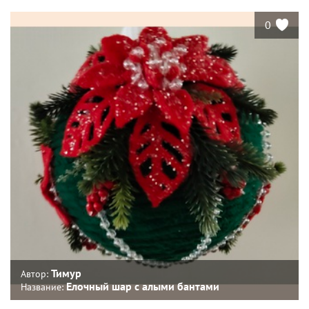
0
Тимур
Автор:
Елочный шар с алыми бантами
Название: