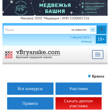
Реклама: ООО "Медведик", ИНН 3200007256
по новостям
7 августа 2026 г.
18+
пятница
Toggle
navigat
Брянск
Все конкурсы
Участники
Скачать диплом
Правила
участника