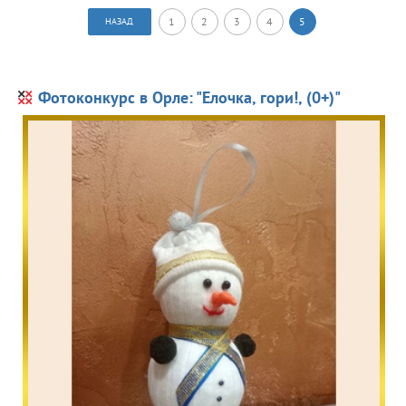
1
2
3
4
5
НАЗАД
Фотоконкурс в Орле: "Елочка, гори!, (0+)"