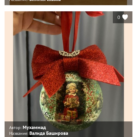
0
Мухаммад
Автор:
Валида Баширова
Название: